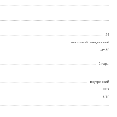
24
алюминий омедненный
кат.5E
2 пары
внутренний
ПВХ
UTP