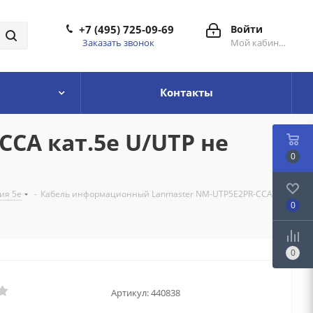
+7 (495) 725-09-69
Войти
Заказать звонок
Мой кабинет
Контакты
CA кат.5е U/UTP не
0
ия 5e
-
Кабель информационный Lanmaster NM-UTP5E2PR-CCA
0
0
Артикул:
440838