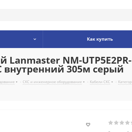
Как купить
Lanmaster NM-UTP5E2PR-C
C внутренний 305м серый
удование
-
СКС и инженерное оборудование
-
Кабели СКС
-
Категор