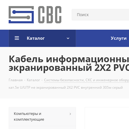
Каталог
Услуги
Кабель информационный 
экранированный 2X2 PV
Главная
-
Каталог
-
Системы безопасности, СКС и инженерное обор
кат.5е U/UTP не экранированный 2X2 PVC внутренний 305м серый
Компьютеры и
комплектующие