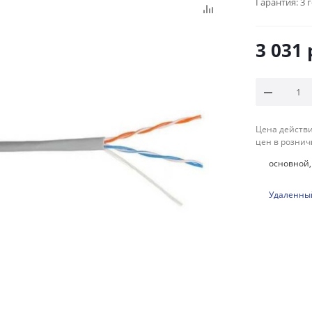
Гарантия:
3 
3 031
Цена действи
цен в рознич
основной, 
Удаленный