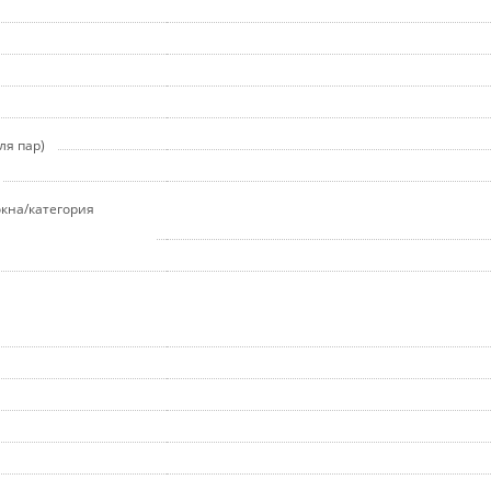
ля пар)
окна/категория