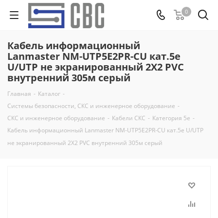
0
Кабель информационный
Lanmaster NM-UTP5E2PR-CU кат.5е
U/UTP не экранированный 2X2 PVC
внутренний 305м серый
Главная
-
Каталог
-
Системы безопасности, СКС и инженерное оборудование
-
СКС и инженерное оборудование
-
Кабели СКС
-
Категория 5e
-
Кабель информационный Lanmaster NM-UTP5E2PR-CU кат.5е U/UTP
не экранированный 2X2 PVC внутренний 305м серый