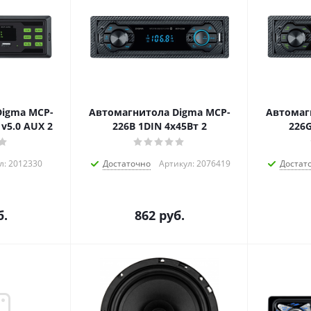
igma MCP-
Автомагнитола Digma MCP-
Автомаг
 v5.0 AUX 2
226B 1DIN 4x45Вт 2
226G
л: 2012330
Достаточно
Артикул: 2076419
Достат
.
862
руб.