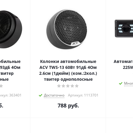
обильные
Колонки автомобильные
Автомаг
т 93дБ 4Ом
ACV TWS-13 60Вт 91дБ 4Ом
225W
 твитер
2.6см (1дюйм) (ком.:2кол.)
сные
твитер однополосные
Мно
икул: 363401
Достаточно
Артикул: 1113701
.
788
руб.