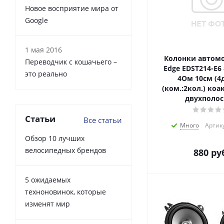
Новое восприятие мира от
Google
1 мая 2016
Колонки автом
Переводчик с кошачьего –
Edge EDST214-E6
это реально
4Ом 10см (4
(ком.:2кол.) ко
двухполо
Статьи
Все статьи
Много
Артику
Обзор 10 лучших
велосипедных брендов
880
руб
5 ожидаемых
техноновинок, которые
изменят мир