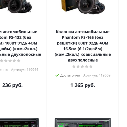
и автомобильные
Колонки автомобильные
tom FS-132 (без
Phantom FS-165 (без
) 100Вт 91дБ 4Ом
решетки) 80Вт 92дБ 4Ом
дюйм) (ком.:2кол.)
16.5см (6 1/2дюйм)
ьные двухполосные
(ком.:2кол.) коаксиальные
двухполосные
очно
Артикул: 419944
Достаточно
Артикул: 419669
1 236
руб.
1 265
руб.