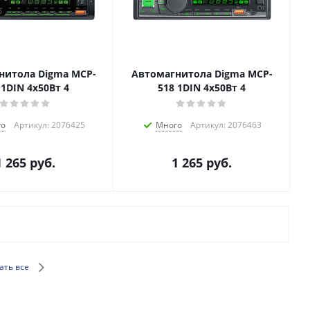
нитола Digma MCP-
Автомагнитола Digma MCP-
 1DIN 4x50Вт 4
518 1DIN 4x50Вт 4
го
Артикул: 2076425
Много
Артикул: 2076463
1 265
руб.
1 265
руб.
ать все