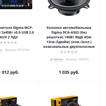
нитола Digma MCP-
Колонки автомобильные
 2x45Вт v5.0 USB 2.0
Digma DCA-A502 (без
AUX 2 ПДУ
решетки) 140Вт 90дБ 4Ом
13см (5дюйм) (ком.:2кол.)
коаксиальные двухполосные
го
Артикул: 2012334
Много
Артикул: 480616
1 012
руб.
1 035
руб.