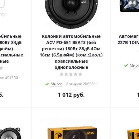
обильные
Колонки автомобильные
Автомаг
 80Вт 84дБ
ACV PD-651 BEATS (без
227B 1DIN
дюйм)
решетки) 180Вт 88дБ 4Ом
аксиальные
16см (6.5дюйм) (ком.:2кол.)
сные
коаксиальные
Мно
однополосные
л: 491330
Много
Артикул: 2063311
.
1 012
руб.