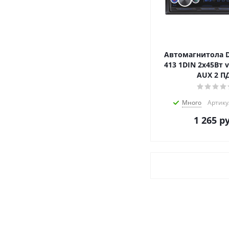
Автомагнитола D
413 1DIN 2x45Вт v
AUX 2 П
Много
Артику
1 265
ру