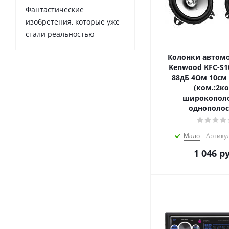
Фантастические
изобретения, которые уже
стали реальностью
Колонки автом
Kenwood KFC-S1
88дБ 4Ом 10см
(ком.:2ко
широкопол
однополо
Мало
Артику
1 046
ру