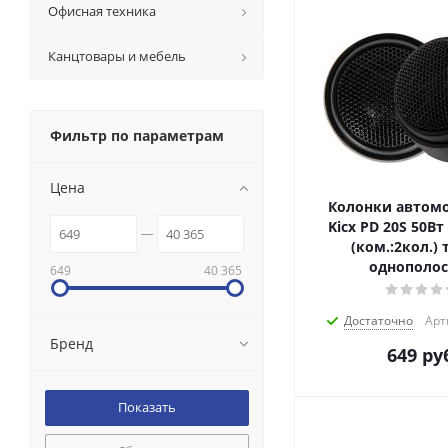
Офисная техника
Канцтовары и мебель
Фильтр по параметрам
Цена
Колонки автом
Kicx PD 20S 50В
(ком.:2кол.)
однополо
649
40 365
Достаточно
Арт
Бренд
649
руб