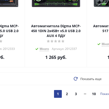
igma MCP-
Автомагнитола Digma MCP-
Автомаг
5.0 USB 2.0
450 1DIN 2x45Вт v5.0 USB 2.0
517
ДУ
AUX 4 ПДУ
Мно
л: 2012333
Много
Артикул: 2012337
б.
1 265
руб.
Показать еще
1
2
3
10
Показ