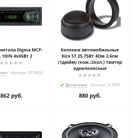
нитола Digma MCP-
Колонки автомобильные
 1DIN 4x45Вт 2
Kicx ST 25 75Вт 4Ом 2.6см
(1дюйм) (ком.:2кол.) твитер
однополосные
очно
Артикул: 2076420
Достаточно
Артикул: 913967
862
руб.
880
руб.