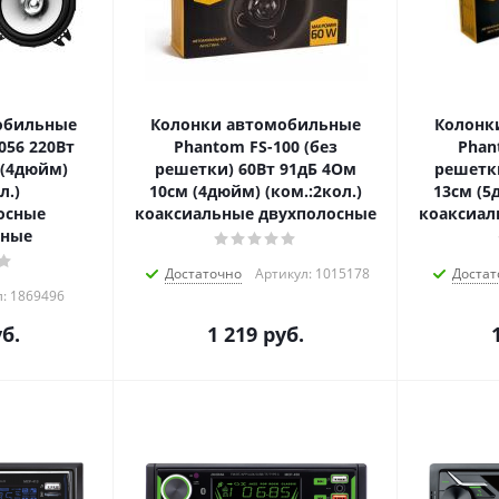
обильные
Колонки автомобильные
Колонк
056 220Вт
Phantom FS-100 (без
Phan
 (4дюйм)
решетки) 60Вт 91дБ 4Ом
решетки
л.)
10см (4дюйм) (ком.:2кол.)
13см (5
осные
коаксиальные двухполосные
коаксиал
сные
Достаточно
Артикул: 1015178
Достат
л: 1869496
б.
1 219
руб.