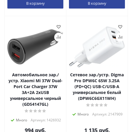
В корзину
В корзину
Автомобильное зар./
Сетевое зар./устр. Digma
устр. Xiaomi Mi 37W Dual-
Pro DPW6C 65W 3.25A
Port Car Charger 37W
(PD+QC) USB-C/USB-A
3A+2A 2xUSB
универсальное белый
универсальное черный
(DPW6С6GX11WH)
(GDS4147GL)
Много
Артикул: 2147909
Много
Артикул: 1426932
994
руб.
1 135
руб.