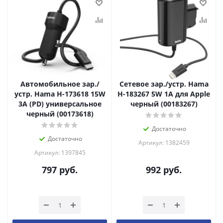
Автомобильное зар./
Сетевое зар./устр. Hama
устр. Hama H-173618 15W
H-183267 5W 1A для Apple
3A (PD) универсальное
черный (00183267)
черный (00173618)
Достаточно
Достаточно
Артикул: 1382459
Артикул: 1397845
797
руб.
992
руб.