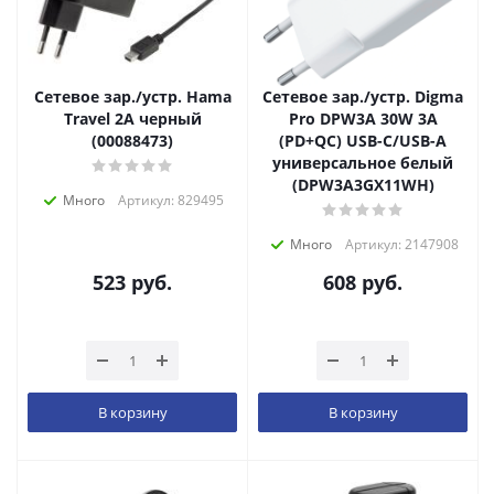
Сетевое зар./устр. Hama
Сетевое зар./устр. Digma
Travel 2A черный
Pro DPW3A 30W 3A
(00088473)
(PD+QC) USB-C/USB-A
универсальное белый
(DPW3A3GX11WH)
Много
Артикул: 829495
Много
Артикул: 2147908
523
руб.
608
руб.
В корзину
В корзину