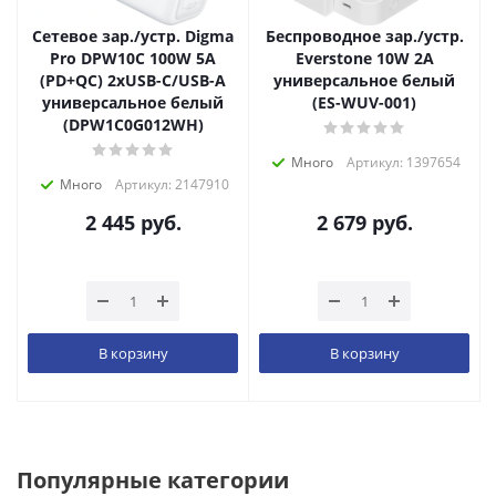
Сетевое зар./устр. Digma
Беспроводное зар./устр.
Pro DPW10C 100W 5A
Everstone 10W 2A
(PD+QC) 2хUSB-C/USB-A
универсальное белый
универсальное белый
(ES-WUV-001)
(DPW1С0G012WH)
Много
Артикул: 1397654
Много
Артикул: 2147910
2 445
руб.
2 679
руб.
В корзину
В корзину
Популярные категории