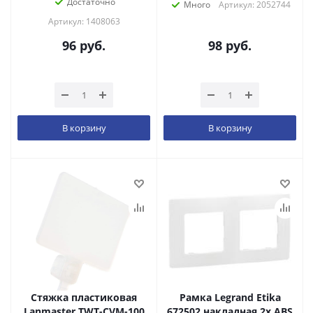
Достаточно
Много
Артикул: 2052744
Артикул: 1408063
96
руб.
98
руб.
В корзину
В корзину
Стяжка пластиковая
Рамка Legrand Etika
Lanmaster TWT-CVM-100
672502 накладная 2x ABS