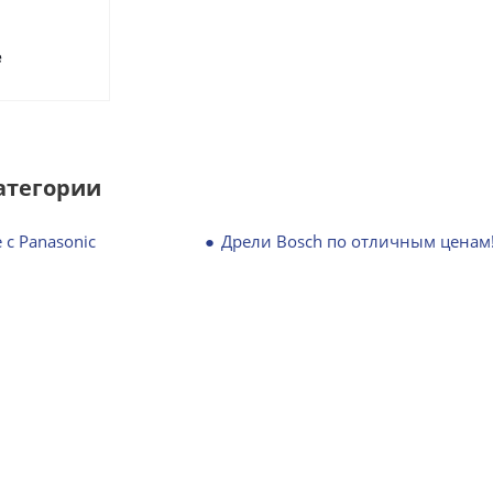
е
атегории
 с Panasonic
Дрели Bosch по отличным ценам