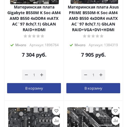
Материнская плата
Материнская плата Asus
Gigabyte B550M K Soc-AM4
PRIME B550M-K Soc-AM4
AMD B550 4xDDR4 mATX
AMD B550 4xDDR4 mATX
AC`97 8ch(7.1) GbLAN
AC`97 8ch(7.1) GbLAN
RAID+HDMI
RAID+VGA+DVI+HDMI
Много
Артикул: 1896764
Много
Артикул: 1384319
7 304
руб.
7 905
руб.
В корзину
В корзину