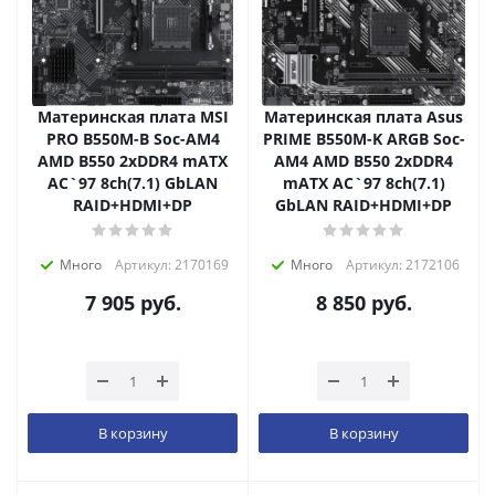
Материнская плата MSI
Материнская плата Asus
PRO B550M-B Soc-AM4
PRIME B550M-K ARGB Soc-
AMD B550 2xDDR4 mATX
AM4 AMD B550 2xDDR4
AC`97 8ch(7.1) GbLAN
mATX AC`97 8ch(7.1)
RAID+HDMI+DP
GbLAN RAID+HDMI+DP
Много
Артикул: 2170169
Много
Артикул: 2172106
7 905
руб.
8 850
руб.
В корзину
В корзину