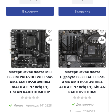
В корзину
В корзину
Материнская плата MSI
Материнская плата
B550M PRO-VDH WIFI Soc-
Gigabyte B550 EAGLE Soc-
AM4 AMD B550 4xDDR4
AM4 AMD B550 4xDDR4
mATX AC`97 8ch(7.1)
ATX AC`97 8ch(7.1) GbLAN
GbLAN RAID+HDMI+DP
RAID+DVI+HDMI
Достаточно
Много
Артикул: 1410228
Артикул: 2076571