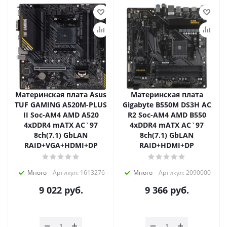
Материнская плата Asus
Материнская плата
TUF GAMING A520M-PLUS
Gigabyte B550M DS3H AC
II Soc-AM4 AMD A520
R2 Soc-AM4 AMD B550
4xDDR4 mATX AC`97
4xDDR4 mATX AC`97
8ch(7.1) GbLAN
8ch(7.1) GbLAN
RAID+VGA+HDMI+DP
RAID+HDMI+DP
Много
Артикул: 1613276
Много
Артикул: 2090000
9 022
руб.
9 366
руб.