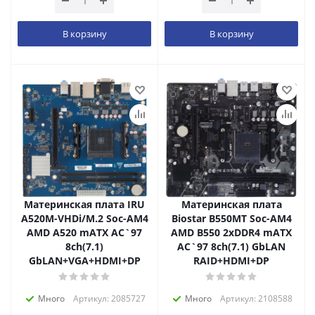
В корзину
В корзину
Материнская плата IRU
Материнская плата
A520M-VHDi/M.2 Soc-AM4
Biostar B550MT Soc-AM4
AMD A520 mATX AC`97
AMD B550 2xDDR4 mATX
8ch(7.1)
AC`97 8ch(7.1) GbLAN
GbLAN+VGA+HDMI+DP
RAID+HDMI+DP
Много
Артикул: 2085727
Много
Артикул: 2108588