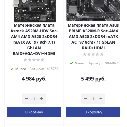
Материнская плата
Материнская плата Asus
Asrock A520M-HDV Soc-
PRIME A520M-R Soc-AM4
AM4 AMD A520 2xDDR4
AMD A520 2xDDR4 mATX
mATX AC`97 8ch(7.1)
AC`97 8ch(7.1) GbLAN
GbLAN
RAID+HDMI
RAID+VGA+DVI+HDMI
Много
Артикул: 2066067
Много
Артикул: 1415783
4 984
руб.
5 499
руб.
В корзину
В корзину