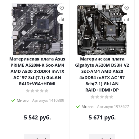
Материнская плата Asus
Материнская плата
PRIME A520M-K Soc-AM4
Gigabyte A520M DS3H V2
AMD A520 2xDDR4 mATX
Soc-AM4 AMD A520
AC`97 8ch(7.1) GbLAN
4xDDR4 mATX AC`97
RAID+VGA+HDMI
8ch(7.1) GbLAN
RAID+HDMI+DP
Много
Артикул: 1410389
Много
Артикул: 1978627
5 542
руб.
5 671
руб.