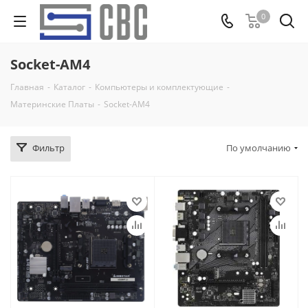
0
Socket-AM4
Главная
-
Каталог
-
Компьютеры и комплектующие
-
Материнские Платы
-
Socket-AM4
Фильтр
По умолчанию