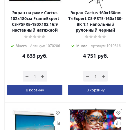
Экран на раме Cactus
Экран Cactus 160x160см
102x180см FrameExpert
TriExpert CS-PSTE-160x160-
CS-PSFRE-180X102 16:9
BK 1:1 напольный
настенный натяжной
рулонный черный
Много
Артикул: 1070206
Много
Артикул: 1019816
4 633
руб.
4 751
руб.
В корзину
В корзину