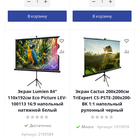
В корзину
В корзину
Экран Lumien 84"
Экран Cactus 200x200см
110x192см Eco Picture LEV-
TriExpert CS-PSTE-200x200-
100113 16:9 напольный
BK 1:1 напольный
натяжной белый
рулонный черный
Достаточно
Много
Артикул: 1019974
Артикул: 2169584