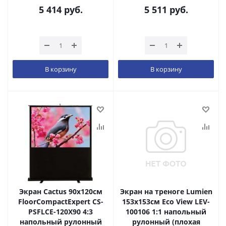
5 414
руб.
5 511
руб.
В корзину
В корзину
Экран Cactus 90x120см
Экран на треноге Lumien
FloorCompactExpert CS-
153x153см Eco View LEV-
PSFLCE-120X90 4:3
100106 1:1 напольный
напольный рулонный
рулонный (плохая