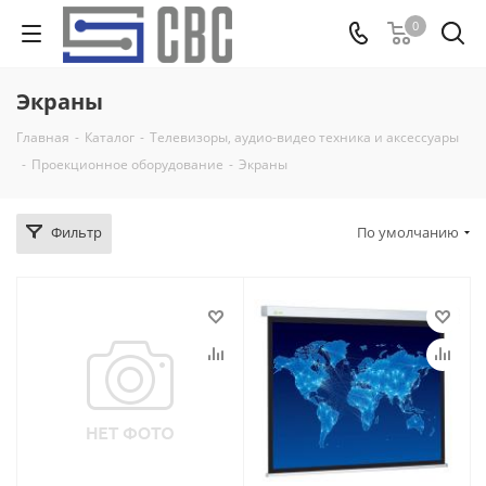
0
Экраны
Главная
-
Каталог
-
Телевизоры, аудио-видео техника и аксессуары
-
Проекционное оборудование
-
Экраны
Фильтр
По умолчанию