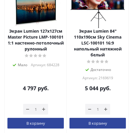
Экран Lumien 127x127см
Экран Lumien 84"
Master Picture LMP-100101
110x190см Sky Cinema
1:1 настенно-потолочный
LSС-100101 16:9
рулонный
напольный натяжной
белый
Мало
Артикул: 684228
Достаточно
Артикул: 2169619
4 797
руб.
5 044
руб.
В корзину
В корзину