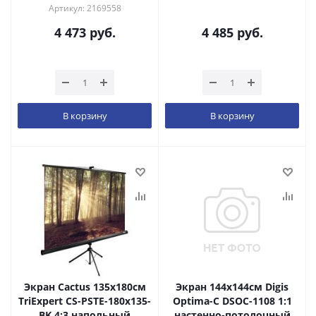
Артикул: 2169558
4 473
руб.
4 485
руб.
В корзину
В корзину
Экран Cactus 135x180см
Экран 144x144см Digis
TriExpert CS-PSTE-180x135-
Optima-C DSOC-1108 1:1
BK 4:3 напольный
настенно-потолочный