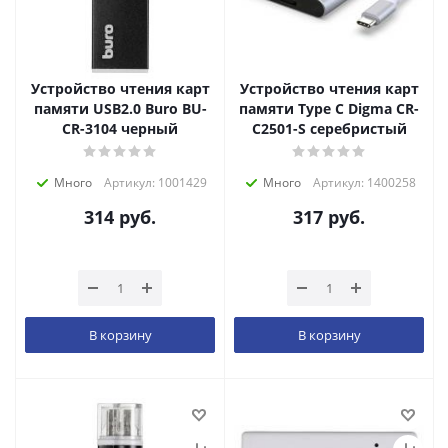
Устройство чтения карт
Устройство чтения карт
памяти USB2.0 Buro BU-
памяти Type C Digma CR-
CR-3104 черный
С2501-S серебристый
Много
Артикул: 1001429
Много
Артикул: 1400258
314
руб.
317
руб.
В корзину
В корзину