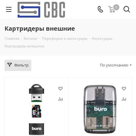
0
Картридеры внешние
Главная
-
Каталог
-
Периферия и аксессуары
-
Аксессуары
-
Картридеры внешние
Фильтр
По умолчанию