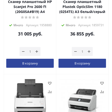
Сканер планшетный HP
Сканер планшетный
ScanJet Pro 2600 f1
Plustek OpticSlim 1180
(20G05A#B19) A4
(0254TS) A3 белый/серый
Много
Артикул: 1958880
Много
Артикул: 1859731
31 005
руб.
36 855
руб.
В корзину
В корзину