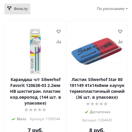
Фильтр
По умолчанию
Карандаш ч/г Silwerhof
Ластик Silwerhof Star 80
Favorit 120638-03 2.2мм
181149 41x14x8мм каучук
HB шестигран. пластик
термопластичный синий
кор.европод. (144 шт. в
(36 шт. в упаковке)
упаковке)
Достаточно
Мало
Артикул: 1189544
Артикул: 1204445
7
руб.
8
руб.