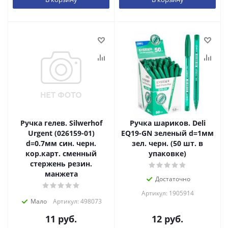
Ручка гелев. Silwerhof
Ручка шариков. Deli
Urgent (026159-01)
EQ19-GN зеленый d=1мм
d=0.7мм син. черн.
зел. черн. (50 шт. в
кор.карт. сменный
упаковке)
стержень резин.
манжета
Достаточно
Артикул: 1905914
Мало
Артикул: 498073
11
руб.
12
руб.