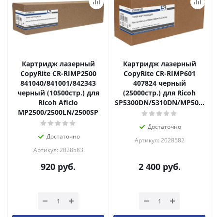
Картридж лазерный
Картридж лазерный
CopyRite CR-RIMP2500
CopyRite CR-RIMP601
841040/841001/842343
407824 черный
черный (10500стр.) для
(25000стр.) для Ricoh
Ricoh Aficio
SP5300DN/5310DN/MP501/601
MP2500/2500LN/2500SP
Достаточно
Достаточно
Артикул: 2028582
Артикул: 2028583
920
руб.
2 400
руб.