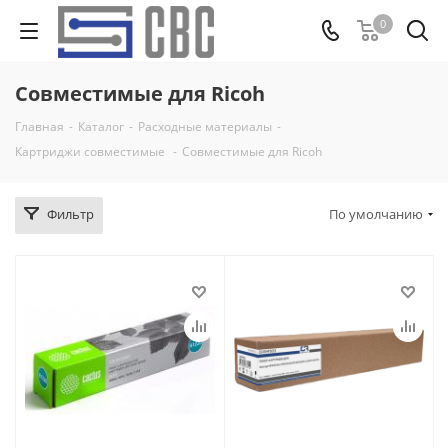
0
Совместимые для Ricoh
Главная
-
Каталог
-
Расходные материалы
-
Картриджи совместимые
-
Совместимые для Ricoh
Фильтр
По умолчанию