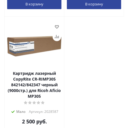
В корзину
В корзину
Картридж лазерный
CopyRite CR-RIMP305
842142/842347 черный
(9000стр.) для Ricoh Aficio
MP305
Мало
Артикул: 2028587
2 500
руб.