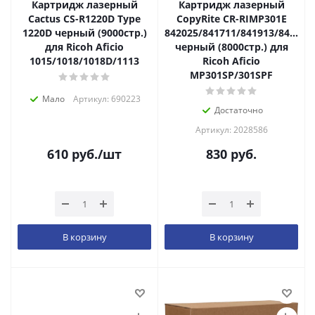
Картридж лазерный
Картридж лазерный
Cactus CS-R1220D Type
CopyRite CR-RIMP301E
1220D черный (9000стр.)
842025/841711/841913/842339
для Ricoh Aficio
черный (8000стр.) для
1015/1018/1018D/1113
Ricoh Aficio
MP301SP/301SPF
Мало
Артикул: 690223
Достаточно
Артикул: 2028586
610
руб.
/шт
830
руб.
В корзину
В корзину