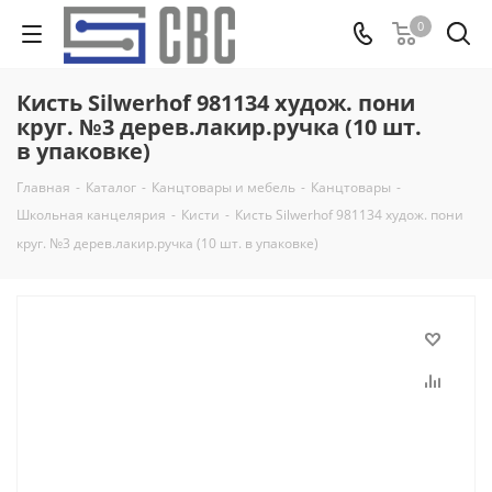
0
Кисть Silwerhof 981134 худож. пони
круг. №3 дерев.лакир.ручка (10 шт.
в упаковке)
Главная
-
Каталог
-
Канцтовары и мебель
-
Канцтовары
-
Школьная канцелярия
-
Кисти
-
Кисть Silwerhof 981134 худож. пони
круг. №3 дерев.лакир.ручка (10 шт. в упаковке)