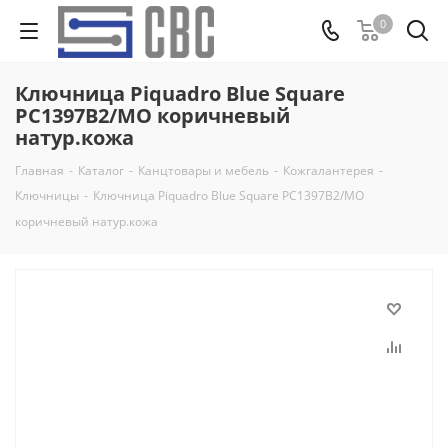
0
Ключница Piquadro Blue Square
PC1397B2/MO коричневый
натур.кожа
Главная
-
Каталог
-
Канцтовары и мебель
-
Кожгалантерея
-
Ключницы
-
Ключница Piquadro Blue Square PC1397B2/MO
коричневый натур.кожа