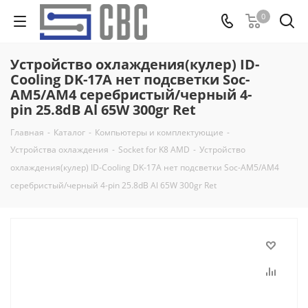
0
Устройство охлаждения(кулер) ID-
Cooling DK-17A нет подсветки Soc-
AM5/AM4 серебристый/черный 4-
pin 25.8dB Al 65W 300gr Ret
Главная
-
Каталог
-
Компьютеры и комплектующие
-
Устройства охлаждения
-
Socket for K8 AMD
-
Устройство
охлаждения(кулер) ID-Cooling DK-17A нет подсветки Soc-AM5/AM4
серебристый/черный 4-pin 25.8dB Al 65W 300gr Ret