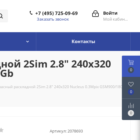
+7 (495) 725-09-69
Войти
Заказать звонок
Мой кабинет
Контакты
ой 2Sim 2.8" 240x320
2Gb
0
асный раскладной 2Sim 2.8" 240x320 Nucleus 0.3Mpix GSM900/1800
0
0
Артикул:
2078693