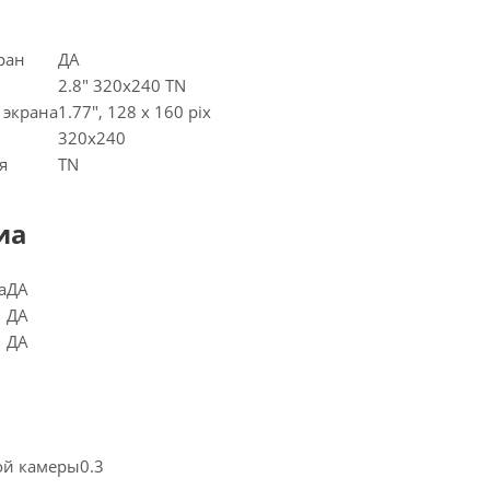
ран
ДА
2.8" 320x240 TN
 экрана
1.77", 128 х 160 pix
320x240
я
TN
иа
а
ДА
ДА
ДА
ой камеры
0.3