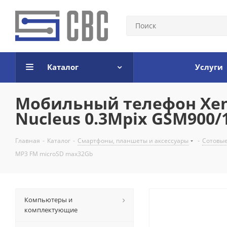
Каталог
Услуги
Мобильный телефон Xeni
Nucleus 0.3Mpix GSM900
Главная
-
Каталог
-
Смартфоны, планшеты и аксессуары
-
Сотовы
MP3 FM microSD max32Gb
Компьютеры и
комплектующие