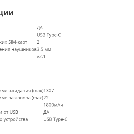
ции
ДА
USB Type-C
ких SIM-карт
2
чения наушников
3.5 мм
v2.1
име ожидания (max)
1307
ме разговора (max)
22
1800мAч
и от USB
ДА
о устройства
USB Type-C