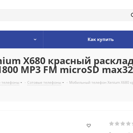
Как купить
um X680 красный раскладн
/1800 MP3 FM microSD max3
е телефоны
-
Сотовые телефоны
-
Мобильный телефон Xenium X680 кр