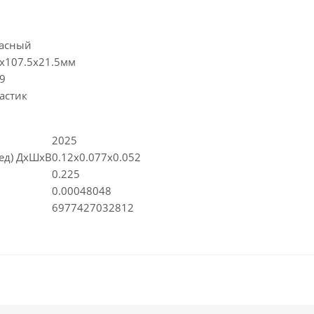
асный
x107.5x21.5мм
9
астик
2025
(ед) ДхШхВ
0.12x0.077x0.052
0.225
0.00048048
6977427032812