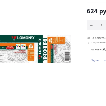
624
ру
Цена действи
цен в рознич
основной, 
Удаленный