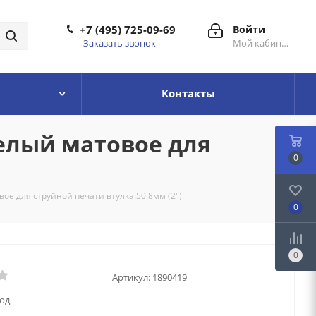
+7 (495) 725-09-69
Войти
Заказать звонок
Мой кабинет
Контакты
белый матовое для
0
ое для струйной печати втулка:50.8мм (2")
0
0
Артикул:
1890419
год