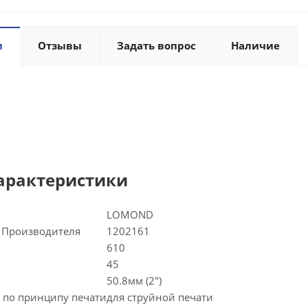
и
Отзывы
Задать вопрос
Наличие
арактеристики
LOMOND
 Производителя
1202161
610
45
50.8мм (2")
 по принципу печати
для струйной печати