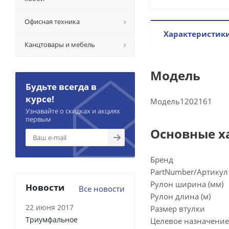
Офисная техника
Характеристик
Канцтовары и мебель
Модель
Будьте всегда в
курсе!
Модель
1202161
Узнавайте о скидках и акциях
первым
Основные х
Бренд
PartNumber/Артикул
Рулон ширина (мм)
Новости
Все новости
Рулон длина (м)
22 июня 2017
Размер втулки
Триумфальное
Целевое назначение