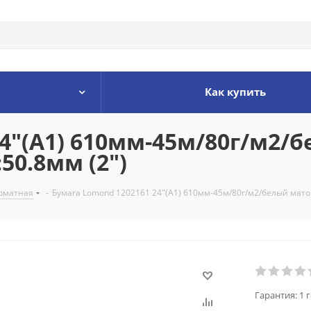
Как купить
24"(A1) 610мм-45м/80г/м2/
50.8мм (2")
рматная
-
Бумага Lomond 1202161 24"(A1) 610мм-45м/80г/м2/белый матов
Гарантия:
1 