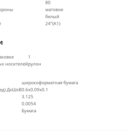
80
тороны
матовое
белый
т
24"(A1)
и
аковке
1
ых носителей
рулон
широкоформатная бумага
(ед) ДхШхВ
0.6x0.09x0.1
3.125
0.0054
Бумага