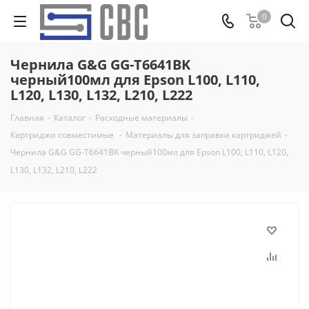
0
Чернила G&G GG-T6641BK
черный100мл для Epson L100, L110,
L120, L130, L132, L210, L222
Главная
-
Каталог
-
Расходные материалы
-
Картриджи совместимые
-
Материалы для заправки картриджей
-
Чернила G&G GG-T6641BK черный100мл для Epson L100, L110, L120,
L130, L132, L210, L222