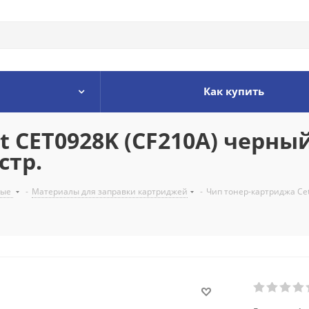
Как купить
 CET0928K (CF210A) черный 
стр.
мые
-
Материалы для заправки картриджей
-
Чип тонер-картриджа Cet