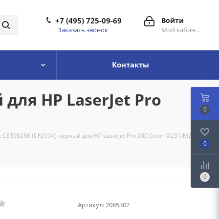
+7 (495) 725-09-69
Войти
Заказать звонок
Мой кабинет
Контакты
для HP LaserJet Pro
0
 CET0928K (CF210A) черный для HP LaserJet Pro 200 Color M251/M276
0
0
Артикул:
2085302