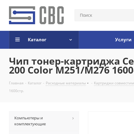
Каталог
Услуги
Чип тонер-картриджа Cet
200 Color M251/M276 1600
Главная
-
Каталог
-
Расходные материалы
-
Картриджи совмести
1600стр.
Компьютеры и
комплектующие