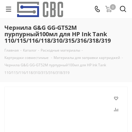
0
Чернила G&G GG-GT52M
пурпурный100мл для HP Ink Tank
110/115/116/118/310/315/316/318/319
Главная
-
Каталог
-
Расходные материалы
-
Картриджи совместимые
-
Материалы для заправки картриджей
-
Чернила G&G GG-GT52M пурпурный100мл для HP Ink Tank
110/115/116/118/310/315/316/318/319