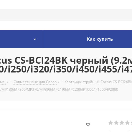
Как купить
s CS-BCI24BK черный (9.2
30/i250/i320/i350/i450/i45
мые
-
Совместимые для Canon
-
Картридж струйный Cactus CS-BCI24BK
P110/MP130/MP360/MP370/MP390/MPC190/MPC200/iP1000/iP1500/iP2000