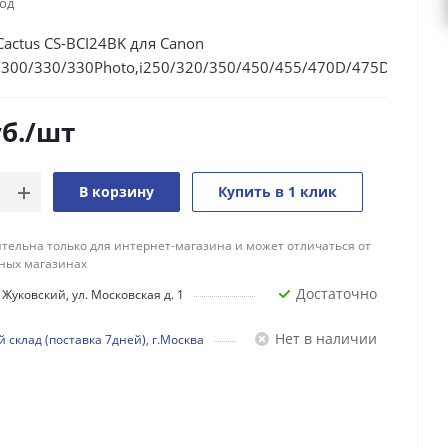
год
actus CS-BCI24BK для Canon
/300/330/330Photo,i250/320/350/450/455/470D/475D
б.
/шт
В корзину
Купить в 1 клик
тельна только для интернет-магазина и может отличаться от
ных магазинах
Достаточно
Жуковский, ул. Московская д. 1
Нет в наличии
 склад (поставка 7дней), г.Москва