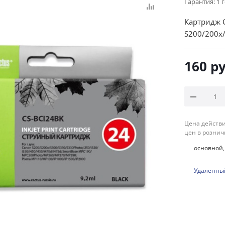
Гарантия:
1 
Картридж C
S200/200x
160
ру
Цена действи
цен в рознич
основной, 
Удаленный