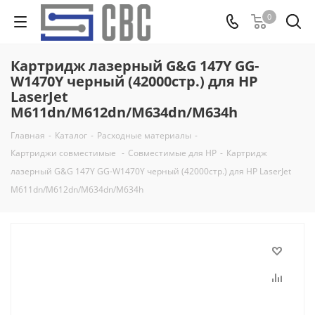
0
Картридж лазерный G&G 147Y GG-
W1470Y черный (42000стр.) для HP
LaserJet
M611dn/M612dn/M634dn/M634h
Главная
-
Каталог
-
Расходные материалы
-
Картриджи совместимые
-
Совместимые для HP
-
Картридж
лазерный G&G 147Y GG-W1470Y черный (42000стр.) для HP LaserJet
M611dn/M612dn/M634dn/M634h