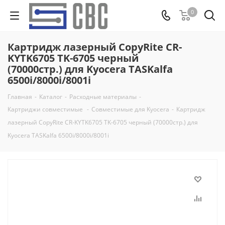
0
Картридж лазерный CopyRite CR-
KYTK6705 TK-6705 черный
(70000стр.) для Kyocera TASKalfa
6500i/8000i/8001i
Главная
-
Каталог
-
Расходные материалы
-
Картриджи совместимые
-
Совместимые для Kyocera
-
Картридж
лазерный CopyRite CR-KYTK6705 TK-6705 черный (70000стр.) для
Kyocera TASKalfa 6500i/8000i/8001i