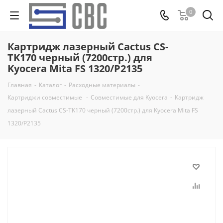
0
Картридж лазерный Cactus CS-
TK170 черный (7200стр.) для
Kyocera Mita FS 1320/P2135
Главная
-
Каталог
-
Расходные материалы
-
Картриджи совместимые
-
Совместимые для Kyocera
-
Картридж
лазерный Cactus CS-TK170 черный (7200стр.) для Kyocera Mita FS
1320/P2135