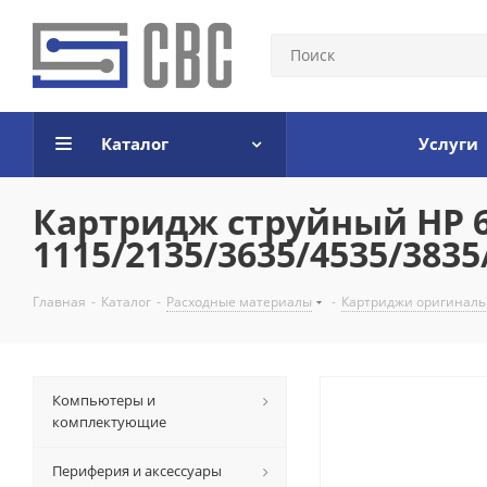
Каталог
Услуги
Картридж струйный HP 65
1115/2135/3635/4535/3835
Главная
-
Каталог
-
Расходные материалы
-
Картриджи оригинал
Компьютеры и
комплектующие
Периферия и аксессуары