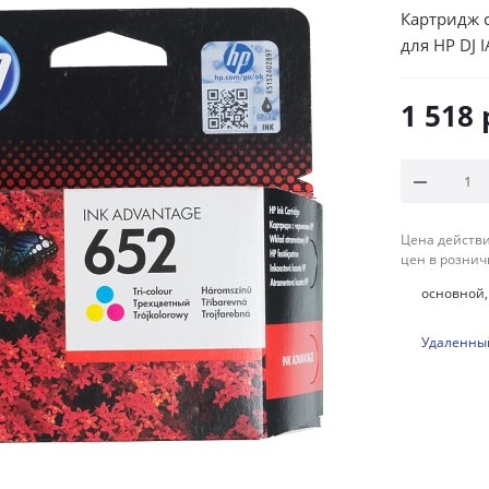
Картридж 
для HP DJ 
1 518
Цена действи
цен в рознич
основной, 
Удаленный