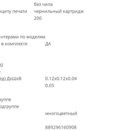
без чипа
нципу печати
чернильный картридж
200
интерами по моделям
 в комплекте
ДА
д)
)
(ед) ДхШхВ
0.12x0.12x0.04
0.05
руппе
одгруппе
многоцветный
889296160908