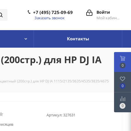
+7 (495) 725-09-69
Войти
Заказать звонок
Мой кабинет
Контакты
00стр.) для HP DJ IA
0
ветный (200стр.) для HP DJ IA 1115/2135/3635/4535/3835/4675
0
0
Артикул:
327631
месяцев