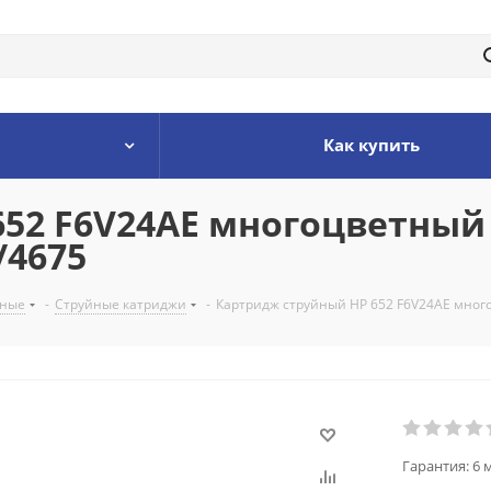
Как купить
2 F6V24AE многоцветный (2
/4675
ьные
-
Струйные катриджи
-
Картридж струйный HP 652 F6V24AE многоц
Гарантия:
6 