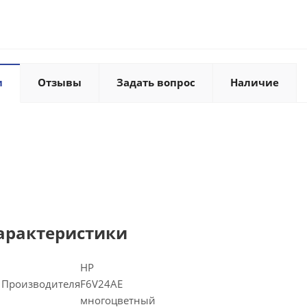
и
Отзывы
Задать вопрос
Наличие
арактеристики
HP
 Производителя
F6V24AE
многоцветный