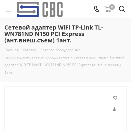
0
Сетевой адаптер WiFi TP-Link TL-
WN781ND N150 PCI Express
(ант.внеш.съем) 1ант.
Главная
-
Каталог
-
Сетевое оборудование
-
Беспроводное сетевое оборудование
-
Сетевые адаптеры
-
Сетевой
адаптер WiFi TP-Link TL-WN781ND N150 PCI Express (ант.внеш.съем)
1ант.