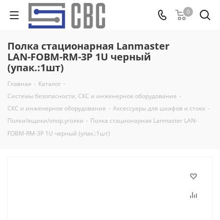
0
Полка стационарная Lanmaster
LAN-FOBM-RM-3P 1U черный
(упак.:1шт)
Главная
-
Каталог
-
Системы безопасности, СКС и инженерное оборудование
-
СКС и инженерное оборудование
-
Аксессуары для шкафов и стоек
-
Полки/ящики/опор.уголки
-
Полка стационарная Lanmaster LAN-
FOBM-RM-3P 1U черный (упак.:1шт)