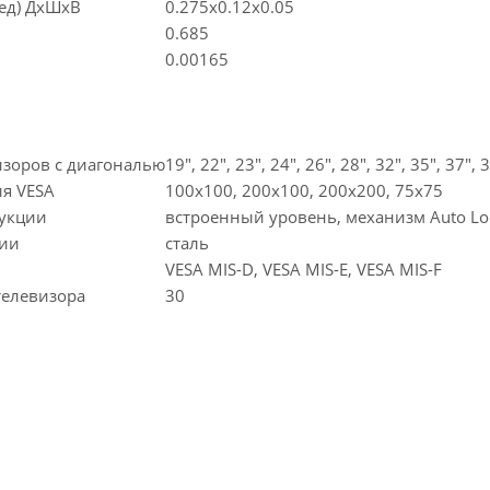
(ед) ДхШхВ
0.275x0.12x0.05
0.685
0.00165
изоров c диагональю
19", 22", 23", 24", 26", 28", 32", 35", 37", 
я VESA
100x100, 200x100, 200x200, 75x75
рукции
встроенный уровень, механизм Auto Lo
ции
сталь
VESA MIS-D, VESA MIS-E, VESA MIS-F
телевизора
30