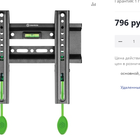
Гарантия:
1 
796
ру
Цена действи
цен в рознич
основной, 
Удаленный