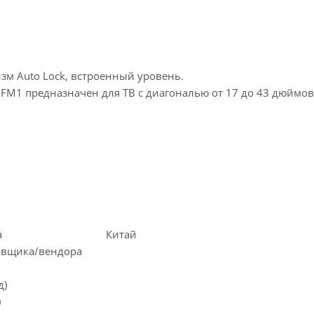
зм Auto Lock, встроенный уровень.
FM1 предназначен для ТВ с диагональю от 17 до 43 дюймов 
а
Китай
тавщика/вендора
д)
)