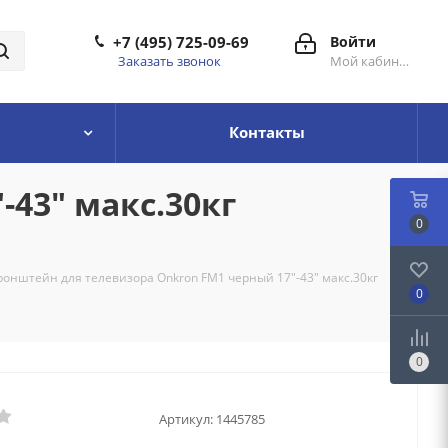
+7 (495) 725-09-69
Войти
Заказать звонок
Мой кабинет
Контакты
43" макс.30кг
0
ронштейн для телевизора Onkron FM1 черный 17"-43" макс.30кг
0
0
Артикул:
1445785