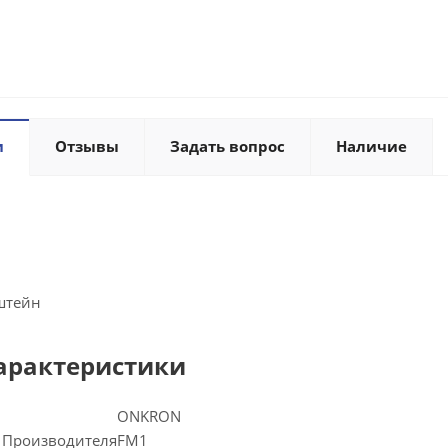
и
Отзывы
Задать вопрос
Наличие
штейн
арактеристики
ONKRON
 Производителя
FM1