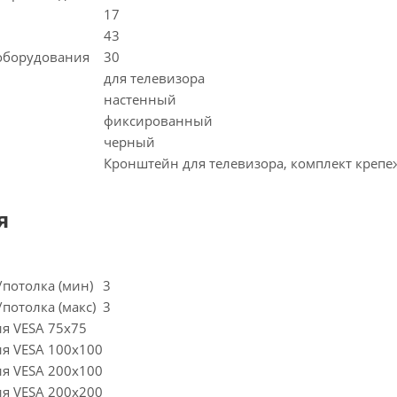
17
43
оборудования
30
для телевизора
настенный
фиксированный
черный
Кронштейн для телевизора, комплект крепеж
я
/потолка (мин)
3
/потолка (макс)
3
я VESA 75х75
я VESA 100х100
я VESA 200х100
я VESA 200х200