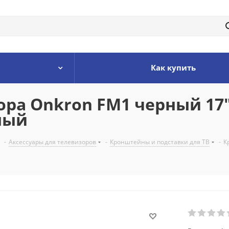
Как купить
ра Onkron FM1 черный 17"-
ный
-
Аксессуары для телевизоров
-
Кронштейны и подставки для ТВ
-
К