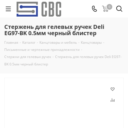
0
Стержень для гелевых ручек Deli
EG97-BK 0.5мм черный блистер
Главная
-
Каталог
-
Канцтовары и мебель
-
Канцтовары
-
Письменные и чертежные принадлежности
-
Стержни для гелевых ручек
-
Стержень для гелевых ручек Deli EG97-
BK 0.5мм черный блистер