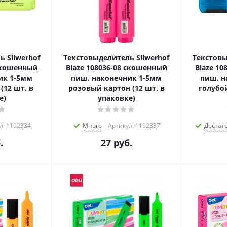
 Silwerhof
Текстовыделитель Silwerhof
Текстовы
 скошенный
Blaze 108036-08 скошенный
Blaze 1
ик 1-5мм
пиш. наконечник 1-5мм
пиш. н
(12 шт. в
розовый картон (12 шт. в
голубой
е)
упаковке)
л: 1192334
Много
Артикул: 1192337
Достат
.
27
руб.