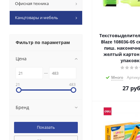
Офисная техника
Канцтовары и мебель
Текстовыделитель
Blaze 108036-05
Фильтр по параметрам
пиш. наконечн
желтый картон 
Цена
упаковк
Много
Артику
21
483
27
руб
Бренд