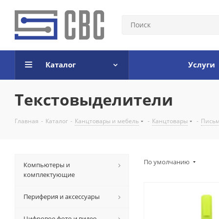
Каталог
Услуги
Текстовыделители
Главная
-
Каталог
-
Канцтовары и мебель
-
Канцтовары
-
Письм
По умолчанию
Компьютеры и
комплектующие
Периферия и аксессуары
Цифровое фото и видео