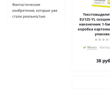
Фантастические
изобретения, которые уже
Текстовыделит
стали реальностью
EU12S-YL скоше
наконечник 1-5
коробка картонна
упаковк
Много
Артику
38
руб