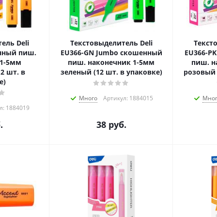
ель Deli
Текстовыделитель Deli
Текст
нный пиш.
EU366-GN Jumbo скошенный
EU366-P
 1-5мм
пиш. наконечник 1-5мм
пиш. н
2 шт. в
зеленый (12 шт. в упаковке)
розовый 
е)
Много
Артикул: 1884015
Мно
л: 1884019
.
38
руб.