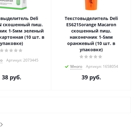
овыделитель Deli
Текстовыделитель Deli
N скошенный пиш.
ES621Sorange Macaron
ник 1-5мм зеленый
скошенный пиш.
картонная (10 шт. в
наконечник 1-5мм
упаковке)
оранжевый (10 шт. в
упаковке)
го
Артикул: 2073445
Много
Артикул: 1658054
38
руб.
39
руб.