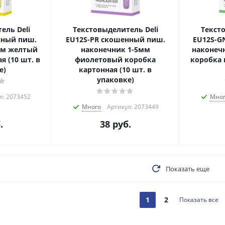
ель Deli
Текстовыделитель Deli
Текст
нный пиш.
EU12S-PR скошенный пиш.
EU12S-G
мм желтый
наконечник 1-5мм
наконеч
я (10 шт. в
фиолетовый коробка
коробка 
е)
картонная (10 шт. в
упаковке)
л: 2073452
Мно
Много
Артикул: 2073449
.
38
руб.
Показать еще
1
2
Показать все