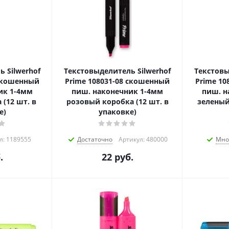
 Silwerhof
Текстовыделитель Silwerhof
Текстовы
 скошенный
Prime 108031-08 скошенный
Prime 10
ик 1-4мм
пиш. наконечник 1-4мм
пиш. н
(12 шт. в
розовый коробка (12 шт. в
зеленый
е)
упаковке)
л: 1189555
Достаточно
Артикул: 480000
Мно
.
22
руб.