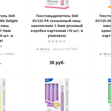
ель Deli
Текстовыделитель Deli
Текст
NG Delight
EU12S-PK скошенный пиш.
EU12S-O
 пиш.
наконечник 1-5мм розовый
нак
 1-5мм
коробка картонная (10 шт. в
оран
0 шт. в
упаковке)
карт
е)
Много
Артикул: 2073447
л: 436866
Мно
.
38
руб.