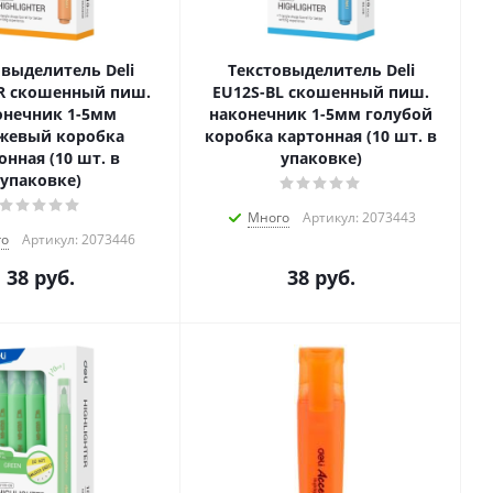
овыделитель Deli
Текстовыделитель Deli
R скошенный пиш.
EU12S-BL скошенный пиш.
онечник 1-5мм
наконечник 1-5мм голубой
жевый коробка
коробка картонная (10 шт. в
онная (10 шт. в
упаковке)
упаковке)
Много
Артикул: 2073443
го
Артикул: 2073446
38
руб.
38
руб.