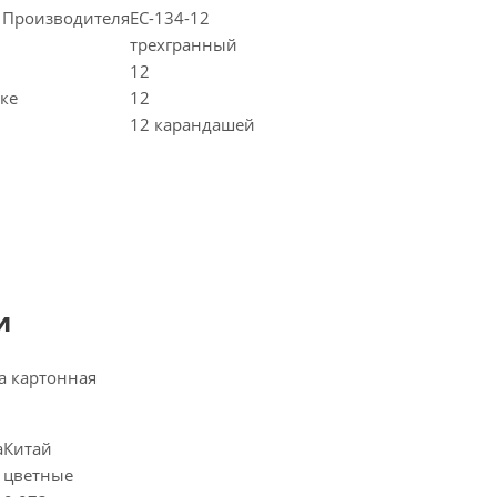
 Производителя
EC-134-12
трехгранный
12
ке
12
12 карандашей
и
а картонная
а
Китай
цветные