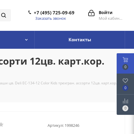
+7 (495) 725-09-69
Войти
Заказать звонок
Мой кабинет
Контакты
сорти 12цв. карт.кор.
0
ши цв. Deli EC-134-12 Color Kids трехгран. ассорти 12цв. карт.кор.
0
0
Артикул:
1998246