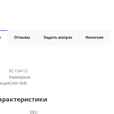
и
Отзывы
Задать вопрос
Наличие
EC-134-12
Карандаши
екция
Color Kids
арактеристики
DELI