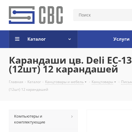
Каталог
Услуги
Карандаши цв. Deli EC-134
(12шт) 12 карандашей
Главная
-
Каталог
-
Канцтовары и мебель
-
Канцтовары
-
Письм
(12шт) 12 карандашей
Компьютеры и
комплектующие