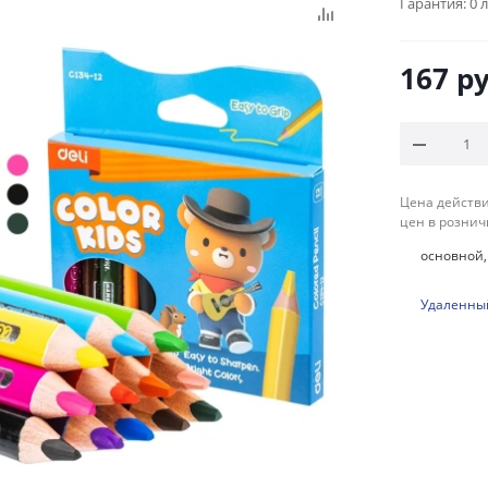
Гарантия:
0 
167
ру
Цена действи
цен в рознич
основной, 
Удаленный