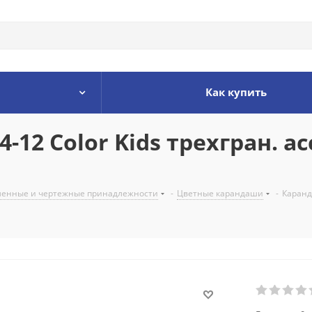
Как купить
-12 Color Kids трехгран. ас
енные и чертежные принадлежности
-
Цветные карандаши
-
Каранда