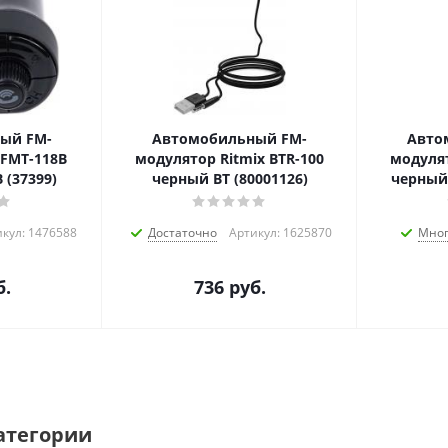
ый FM-
Автомобильный FM-
Авто
FMT-118B
модулятор Ritmix BTR-100
модулят
 (37399)
черный BT (80001126)
черный 
кул: 1476588
Достаточно
Артикул: 1625870
Мно
.
736
руб.
атегории