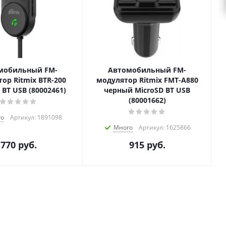
мобильный FM-
Автомобильный FM-
ор Ritmix BTR-200
модулятор Ritmix FMT-A880
BT USB (80002461)
черный MicroSD BT USB
(80001662)
го
Артикул: 1891098
Много
Артикул: 1625866
770
руб.
915
руб.