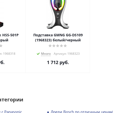
 HSS-501P
Подставка GMNG GG-DS109
серый
(1968323) белый/черный
л: 1968318
Много
Артикул: 1968323
б.
1 712
руб.
атегории
 с Panasonic
Дрели Bosch по отличным ценам