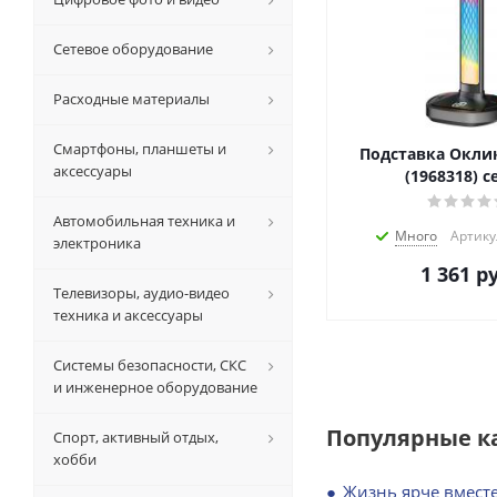
Сетевое оборудование
Расходные материалы
Смартфоны, планшеты и
Подставка Оклик
аксессуары
(1968318) 
Автомобильная техника и
Много
Артику
электроника
1 361
ру
Телевизоры, аудио-видео
техника и аксессуары
Системы безопасности, СКС
и инженерное оборудование
Популярные к
Спорт, активный отдых,
хобби
Жизнь ярче вместе