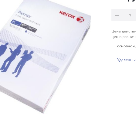
Цена действи
цен в рознич
основной, 
Удаленный