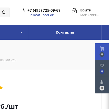
+7 (495) 725-09-69
Войти
Заказать звонок
Мой кабинет
Контакты
0
 (003R91720)
0
0
б.
/шт