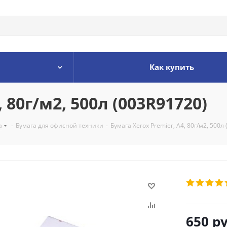
Как купить
 80г/м2, 500л (003R91720)
а
-
Бумага для офисной техники
-
Бумага Xerox Premier, A4, 80г/м2, 500л
650
ру