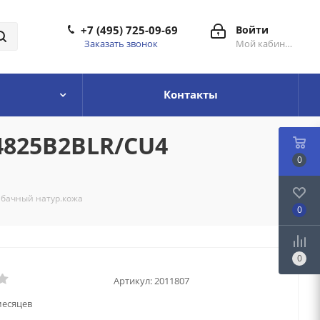
+7 (495) 725-09-69
Войти
Заказать звонок
Мой кабинет
Контакты
P4825B2BLR/CU4
0
табачный натур.кожа
0
0
Артикул:
2011807
месяцев