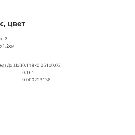
с, цвет
ный
x1.2см
(ед) ДхШхВ
0.118x0.061x0.031
0.161
0.000223138