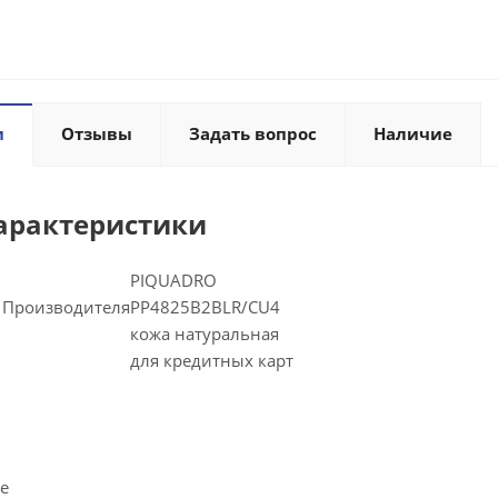
и
Отзывы
Задать вопрос
Наличие
арактеристики
PIQUADRO
 Производителя
PP4825B2BLR/CU4
кожа натуральная
для кредитных карт
re