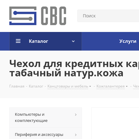
Каталог
Услуги
Чехол для кредитных кар
табачный натур.кожа
Главная
-
Каталог
-
Канцтовары и мебель
-
Кожгалантерея
-
Че
Компьютеры и
комплектующие
Периферия и аксессуары