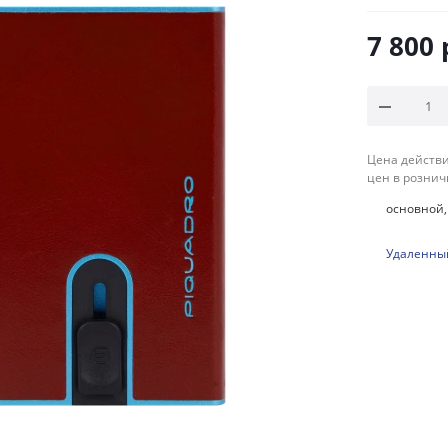
7 800
Цена действи
цен в рознич
основной, 
Удаленный