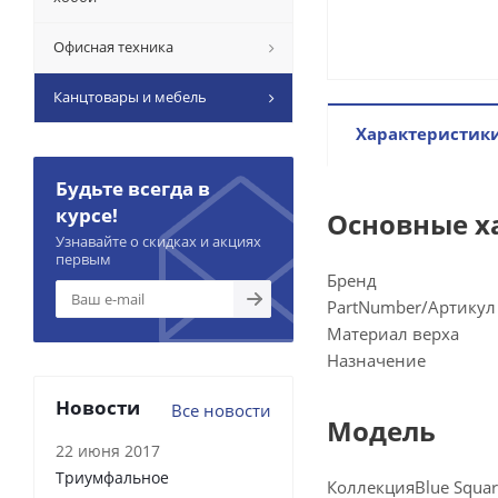
Офисная техника
Канцтовары и мебель
Характеристик
Будьте всегда в
курсе!
Основные х
Узнавайте о скидках и акциях
первым
Бренд
PartNumber/Артикул
Материал верха
Назначение
Новости
Все новости
Модель
22 июня 2017
Триумфальное
Коллекция
Blue Squa