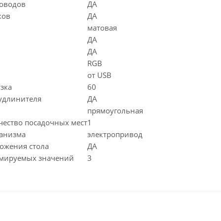
роводов
ДА
ков
ДА
матовая
ДА
ДА
RGB
от USB
зка
60
 удлинителя
ДА
прямоугольная
ество посадочных мест
1
ханизма
электропривод
ожения стола
ДА
ммируемых значений
3