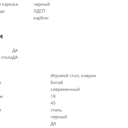
 каркаса
черный
цы
ЛДСП
карбон
и
ДА
 стола
ДА
Игровой стол, коврик
а
Китай
современный
цы
18
45
я
сталь
черный
ДА