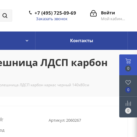
+7 (495) 725-09-69
Войти
Заказать звонок
Мой кабинет
Контакты
лешница ЛДСП карбон
0
столешница ЛДСП карбон каркас черный 140x80см
0
0
Артикул:
2060267
год