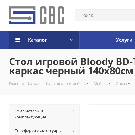
Каталог
Услуги
Стол игровой Bloody BD
каркас черный 140x80см
Главная
-
Каталог
-
Канцтовары и мебель
-
Мебель
-
Столы
-
Компьютеры и
комплектующие
Периферия и аксессуары