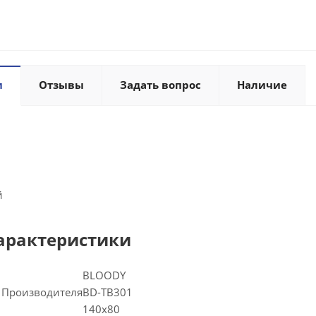
и
Отзывы
Задать вопрос
Наличие
й
арактеристики
BLOODY
 Производителя
BD-TB301
140x80