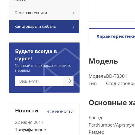
Офисная техника
Канцтовары и мебель
Характеристик
Будьте всегда в
курсе!
Модель
Узнавайте о скидках и акциях
первым
Модель
BD-TB301
Тип
Стол игрово
Основные х
Новости
Все новости
Бренд
22 июня 2017
PartNumber/Артикул
Триумфальное
Размер