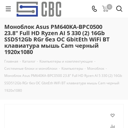
0
Моноблок Asus PM640KA-BPC0500
23.8" Full HD Ryzen AI 5 330 (2) 16Gb
SSD512Gb RGr без ОС GbitEth WiFi BT
клавиатура мышь Cam черный
1920x1080
Главная
-
Каталог
-
Компьютеры и комплектующие
-
Системные блоки и моноблоки
-
Компьютеры
-
Моноблок
-
Моноблок Asus PM640KA-BPC0500 23.8" Full HD Ryzen AI 5 330 (2) 16Gb
SSD512Gb RGr без ОС GbitEth WiFi BT клавиатура мышь Cam черный
1920x1080