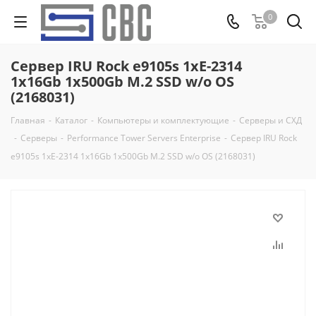
0
Сервер IRU Rock e9105s 1xE-2314
1x16Gb 1x500Gb M.2 SSD w/o OS
(2168031)
Главная
-
Каталог
-
Компьютеры и комплектующие
-
Серверы и СХД
-
Серверы
-
Performance Tower Servers Enterprise
-
Сервер IRU Rock
e9105s 1xE-2314 1x16Gb 1x500Gb M.2 SSD w/o OS (2168031)