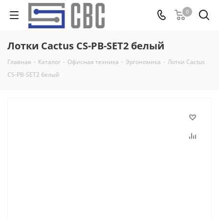
0
Лотки Cactus CS-PB-SET2 белый
Главная
-
Каталог
-
Офисная техника
-
Эргономика
-
Лотки Cactus
CS-PB-SET2 белый