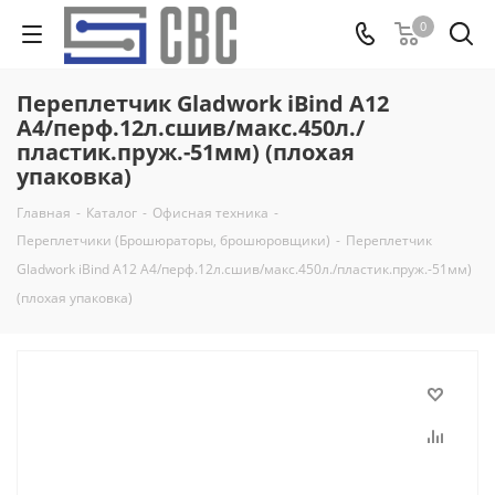
0
Переплетчик Gladwork iBind A12
A4/перф.12л.сшив/макс.450л./
пластик.пруж.-51мм) (плохая
упаковка)
Главная
-
Каталог
-
Офисная техника
-
Переплетчики (Брошюраторы, брошюровщики)
-
Переплетчик
Gladwork iBind A12 A4/перф.12л.сшив/макс.450л./пластик.пруж.-51мм)
(плохая упаковка)