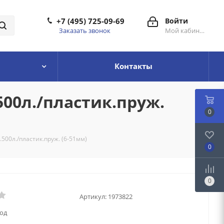
+7 (495) 725-09-69
Войти
Заказать звонок
Мой кабинет
Контакты
500л./пластик.пруж.
0
500л./пластик.пруж. (6-51мм)
0
0
Артикул:
1973822
год