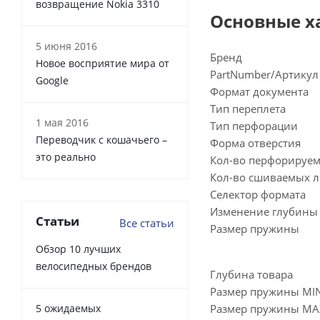
возвращение Nokia 3310
Основные х
5 июня 2016
Бренд
Новое восприятие мира от
PartNumber/Артикул
Google
Формат документа
Тип переплета
1 мая 2016
Тип перфорации
Переводчик с кошачьего –
Форма отверстия
это реально
Кол-во перфорируе
Кол-во сшиваемых 
Селектор формата
Изменение глубины
Статьи
Все статьи
Размер пружины
Обзор 10 лучших
велосипедных брендов
Глубина товара
Размер пружины MI
5 ожидаемых
Размер пружины MA