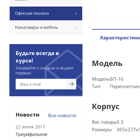
Офисная техника
Канцтовары и мебель
Характеристик
Будьте всегда в
курсе!
Модель
Узнавайте о скидках и акциях
первым
Модель
БП-16
Тип
Переплетчик
Корпус
Новости
Все новости
Вес товара
3.3
22 июня 2017
Размеры
365x277x
Триумфальное