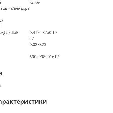
а
Китай
тавщика/вендора
д)
)
(ед) ДхШхВ
0.41x0.37x0.19
4.1
0.028823
6908998001617
и
А
арактеристики