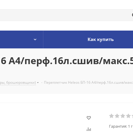
Как купить
6 A4/перф.16л.сшив/макс.
оры, брошюровщики)
-
Переплетчик Heleos БП-16 A4/перф.16л.сшив/макс.
Гарантия:
1 