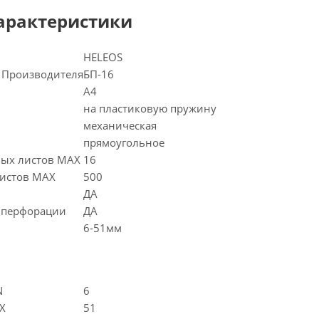
арактеристики
HELEOS
 Производителя
БП-16
A4
на пластиковую пружину
механическая
прямоугольное
мых листов MAX
16
листов MAX
500
ДА
 перфорации
ДА
6-51мм
N
6
X
51