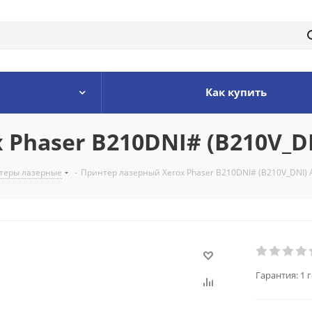
Как купить
Phaser B210DNI# (B210V_DN
теры лазерные
-
Принтер лазерный Xerox Phaser B210DNI# (B210V_DNI) A
Гарантия:
1 