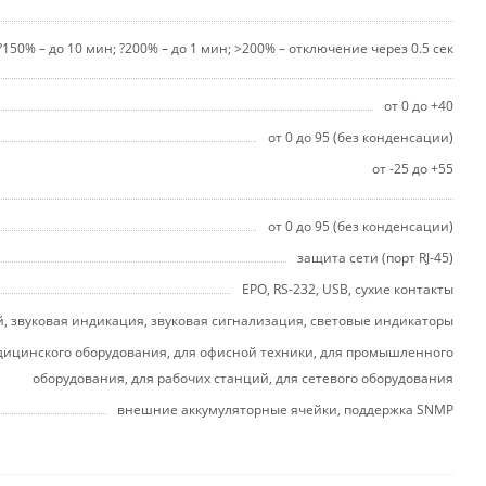
150% – до 10 мин; ?200% – до 1 мин; >200% – отключение через 0.5 сек
от 0 до +40
от 0 до 95 (без конденсации)
от -25 до +55
от 0 до 95 (без конденсации)
защита сети (порт RJ-45)
EPO, RS-232, USB, сухие контакты
й, звуковая индикация, звуковая сигнализация, световые индикаторы
едицинского оборудования, для офисной техники, для промышленного
оборудования, для рабочих станций, для сетевого оборудования
внешние аккумуляторные ячейки, поддержка SNMP