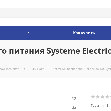
Как купить
 питания Systeme Electriс
бойного питания
-
ИБП(UPS)
-
Источник бесперебойного питания Syst
Гарантия:
3 