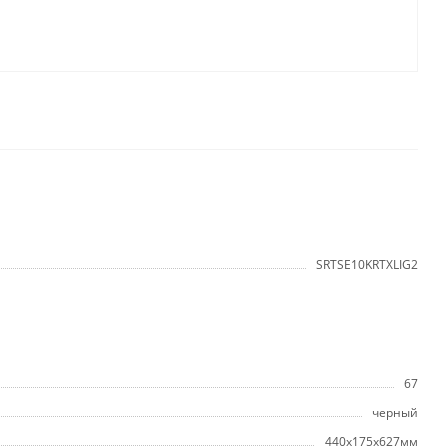
SRTSE10KRTXLIG2
67
черный
440x175x627мм