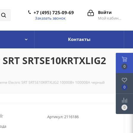
+7 (495) 725-09-69
Войти
Заказать звонок
Мой кабинет
Контакты
 SRT SRTSE10KRTXLIG2
0
eme Electriс SRT SRTSE10KRTXLIG2 10000Вт 10000ВА черный
0
0
Артикул:
2116186
года