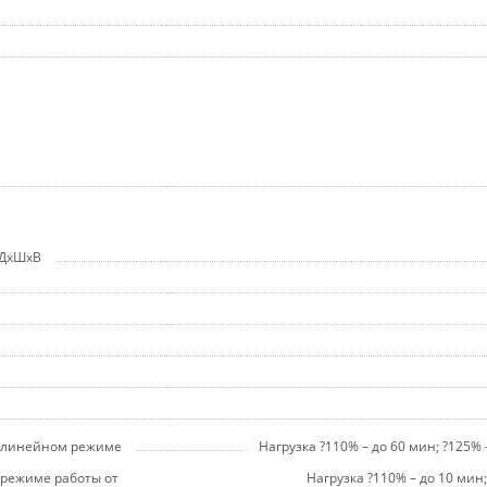
 ДхШхВ
в линейном режиме
Нагрузка ?110% – до 60 мин; ?125%
 режиме работы от
Нагрузка ?110% – до 10 мин;