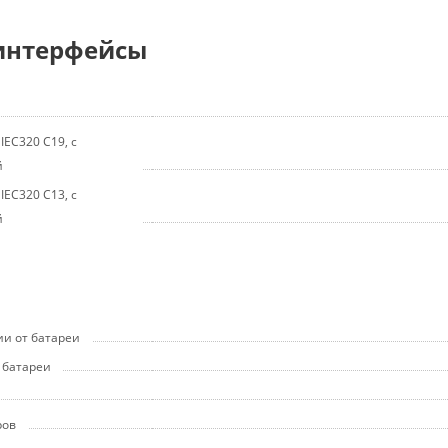
интерфейсы
IEC320 С19, с
й
IEC320 С13, с
й
и от батареи
 батареи
ров