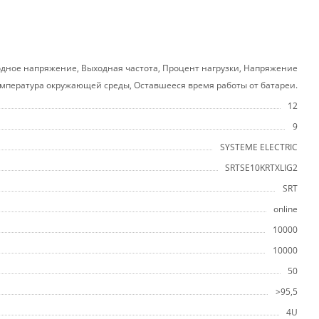
одное напряжение, Выходная частота, Процент нагрузки, Напряжение
Температура окружающей среды, Оставшееся время работы от батареи.
12
9
SYSTEME ELECTRIC
SRTSE10KRTXLIG2
SRT
online
10000
10000
50
>95,5
4U