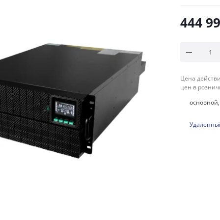
444 99
Цена действи
цен в рознич
основной, 
Удаленный