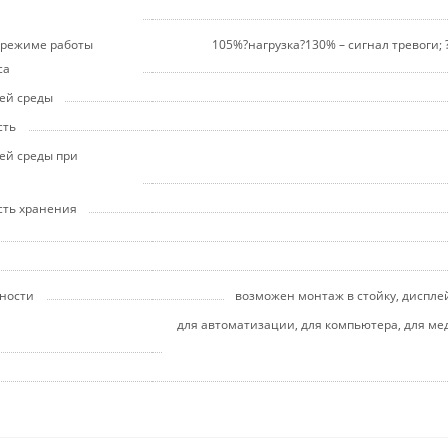
в режиме работы
105%?нагрузка?130% – сигнал тревоги; ?
са
ей среды
сть
ей среды при
сть хранения
ности
возможен монтаж в стойку, диспле
для автоматизации, для компьютера, для м