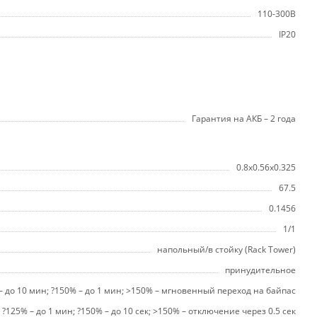
110-300В
IP20
Гарантия на АКБ – 2 года
0.8x0.56x0.325
67.5
0.1456
1/1
напольный/в стойку (Rack Tower)
принудительное
 – до 10 мин; ?150% – до 1 мин; >150% – мгновенный переход на байпас
 ?125% – до 1 мин; ?150% – до 10 сек; >150% – отключение через 0.5 сек