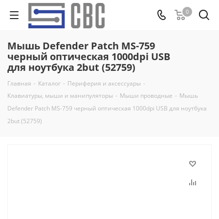
0
Мышь Defender Patch MS-759
черный оптическая 1000dpi USB
для ноутбука 2but (52759)
Главная
-
Каталог
-
Периферия и аксессуары
-
Клавиатуры, мыши и манипуляторы
-
Мыши проводные
-
Мышь
Defender Patch MS-759 черный оптическая 1000dpi USB для ноутбука
2but (52759)