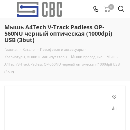
0
Мышь A4Tech V-Track Padless OP-
560NU черный оптическая (1000dpi)
USB (3but)
Главная
-
Каталог
-
Периферия и аксессуары
-
Клавиатуры, мыши и манипуляторы
-
Мыши проводные
-
Мышь
A4Tech V-Track Padless OP-560NU черный оптическая (1000dpi) USB
(3but)