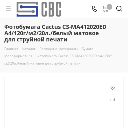
0
Фотобумага Cactus CS-MA412020ED
A4/120г/м2/20л./белый матовое
для струйной печати
Главная
-
Каталог
-
Расходные материалы
-
Бумага
-
Малоформатная
-
Фотобумага Cactus CS-MA412020ED A4/120г/
м2/20л./белый матовое для струйной печати