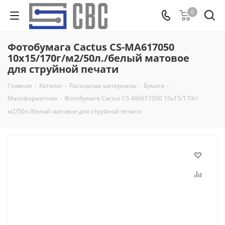
0
Фотобумага Cactus CS-MA617050
10x15/170г/м2/50л./белый матовое
для струйной печати
Главная
-
Каталог
-
Расходные материалы
-
Бумага
-
Малоформатная
-
Фотобумага Cactus CS-MA617050 10x15/170г/
м2/50л./белый матовое для струйной печати