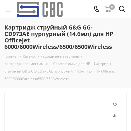
0
Картридж струйный G&G GG-
CD973AE пурпурный (14.6мл) для HP
Officejet
6000/6000Wireless/6500/6500Wireless
Главная
-
Каталог
-
Расходные материалы
-
Картриджи совместимые
-
Совместимые для HP
-
Картридж
струйный G&G GG-CD973AE пурпурный (14.6мл) для HP Officejet
6000/6000Wireless/6500/6500Wireless