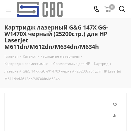
0
Картридж лазерный G&G 147X GG-
W1470X черный (25200стр.) для HP
LaserJet
M611dn/M612dn/M634dn/M634h
Главная
-
Каталог
-
Расходные материалы
-
Картриджи совместимые
-
Совместимые для HP
-
Картридж
лазерный G&G 147X GG-W1470X черный (25200стр.) для HP LaserJet
M611dn/M612dn/M634dn/M634h