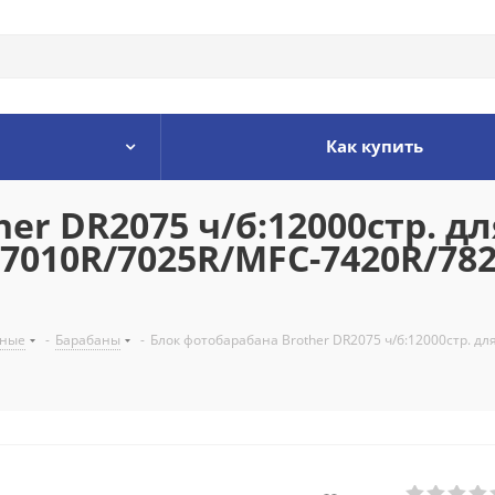
Как купить
er DR2075 ч/б:12000стр. дл
7010R/7025R/MFC-7420R/78
ьные
-
Барабаны
-
Блок фотобарабана Brother DR2075 ч/б:12000стр. д