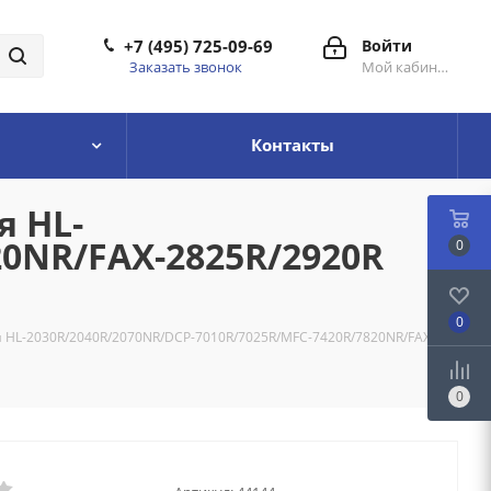
+7 (495) 725-09-69
Войти
Заказать звонок
Мой кабинет
Контакты
я HL-
20NR/FAX-2825R/2920R
0
0
ля HL-2030R/2040R/2070NR/DCP-7010R/7025R/MFC-7420R/7820NR/FAX-
0