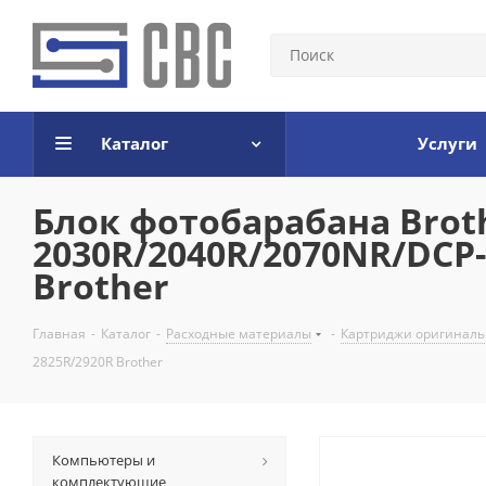
Каталог
Услуги
Блок фотобарабана Broth
2030R/2040R/2070NR/DCP-
Brother
Главная
-
Каталог
-
Расходные материалы
-
Картриджи оригинал
2825R/2920R Brother
Компьютеры и
комплектующие